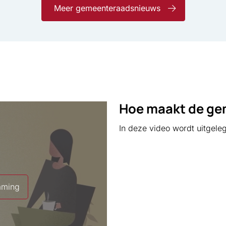
coalitieakkoord te bespreken en een nieuw college
Meer gemeenteraadsnieuws
(de wethouders) te benoemen.
Hoe maakt de ge
In deze video wordt uitgele
mming