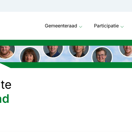
s Kroon
Gemeenteraad
Participatie
te
ad