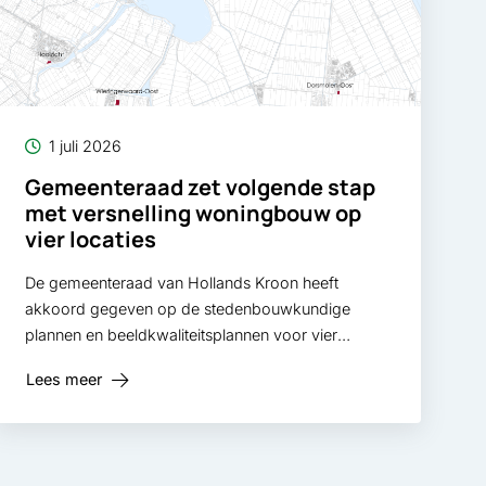
1 juli 2026
Gemeenteraad zet volgende stap
met versnelling woningbouw op
vier locaties
De gemeenteraad van Hollands Kroon heeft
akkoord gegeven op de stedenbouwkundige
plannen en beeldkwaliteitsplannen voor vier
woningbouwlocaties in de gemeente. Daarmee is
Lees meer
een belangrijke volgende stap gezet in de
versnelling van de woningbouw. Op de locaties in
Wieringerwerf, Anna Paulowna, Den Oever en
Wieringerwaard kunnen in totaal 285 woningen