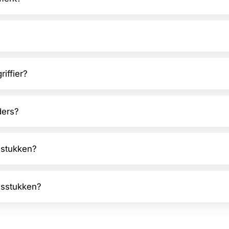
iffier?
ders?
 stukken?
dsstukken?