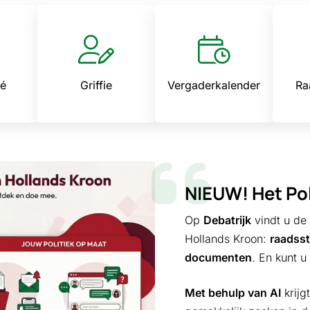
n van een telefoon
é
Griffie
Vergaderkalender
Ra
NIEUW! Het Pol
Op
Debatrijk
vindt u de
Hollands Kroon:
raadss
documenten
. En kunt u
Met behulp van AI
krijg