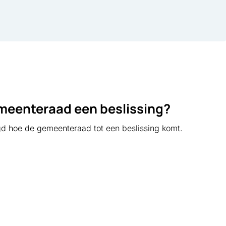
worden gerealiseerd. En 92%, het grote merendeel
van deze woningen, valt binnen het betaalbare
segment.
meenteraad een beslissing?
gd hoe de gemeenteraad tot een beslissing komt.