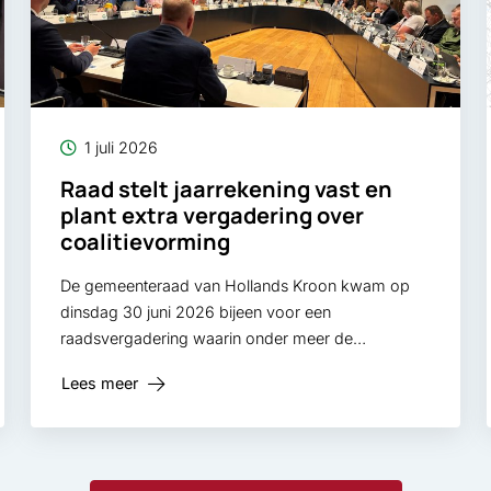
1 juli 2026
Raad stelt jaarrekening vast en
plant extra vergadering over
coalitievorming
De gemeenteraad van Hollands Kroon kwam op
dinsdag 30 juni 2026 bijeen voor een
raadsvergadering waarin onder meer de
jaarrekening 2025, de Zomernota 2026 en
Lees meer
woningbouwplannen voor versnellingslocaties
werden besproken. Ook werd aangekondigd dat
op donderdag 20 augustus 2026 een extra
raadsvergadering plaatsvindt om het