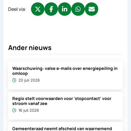
Deel via:
Deel via X, opent in nieuw tabblad
Deel via Facebook, opent in nieuw tabb
Deel via LinkedIn, opent in nieuw
Deel via WhatsApp, opent 
Deel via Mail, opent 
Ander nieuws
Waarschuwing: valse e-mails over energiepeiling in
omloop
20 juli 2026
Regio stelt voorwaarden voor 'stopcontact' voor
stroom vanaf zee
16 juli 2026
Gemeenteraad neemt afscheid van waarnemend